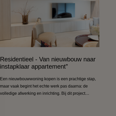
Residentieel - Van nieuwbouw naar
instapklaar appartement”
Een nieuwbouwwoning kopen is een prachtige stap,
maar vaak begint het echte werk pas daarna: de
volledige afwerking en inrichting. Bij dit project
hebben wij het complete traject verzorgd – van
vloeren en schilderwerken tot badkamer, keuken en
zelfs het m