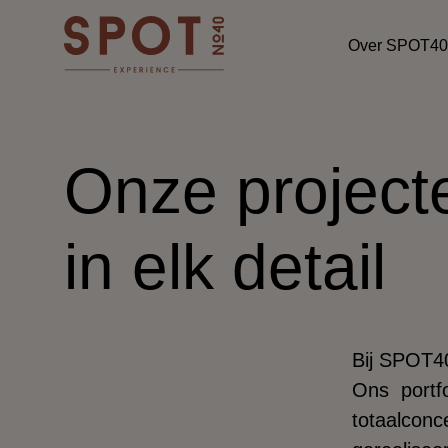
Skip to content
Over SPOT40
Onze projecte
in elk detail
Bij SPOT40
Ons portfo
totaalco