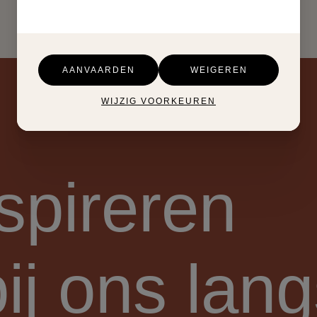
Woonkamer en eetkamer volledig vernieuwd,
afgestemd op elkaar en ontworpen om jarenlang
plezier van te hebben.
AANVAARDEN
WEIGEREN
WIJZIG VOORKEUREN
spireren
ij
ons lang