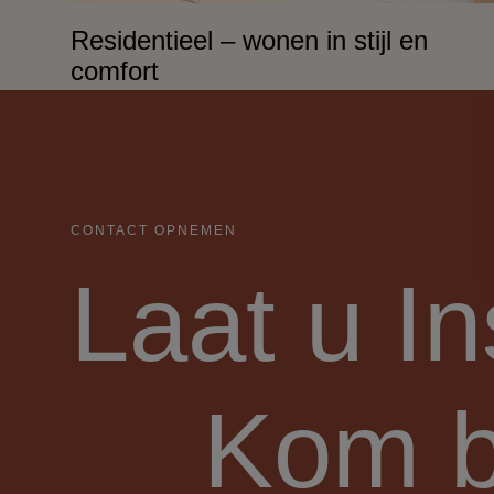
Residentieel – wonen in stijl en
comfort
Bij SPOT40 creëren we woonruimtes die voelen als
thuis, maar eruitzien als een droom. Of het nu gaat om
een volledige woningrenovatie, een nieuwe keuken of
het restylen van je leefruimte.
CONTACT OPNEMEN
Laat u
In
Kom b